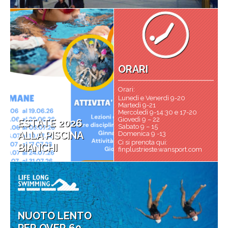
ORARI
Orari:
Lunedì e Venerdì 9-20
Martedì 9-21
Mercoledì 9-14:30 e 17-20
Giovedì 9 – 22
ESTATE 2026
Sabato 9 – 15
ALLA PISCINA
Domenica 9 -13
Ci si prenota qui:
BIANCHI
finplustrieste.wansport.com
NUOTO LENTO
PER OVER 60