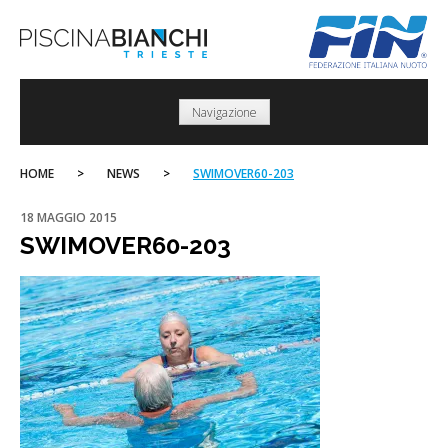
Skip
to
content
Navigazione
HOME
>
NEWS
>
SWIMOVER60-203
18 MAGGIO 2015
SWIMOVER60-203