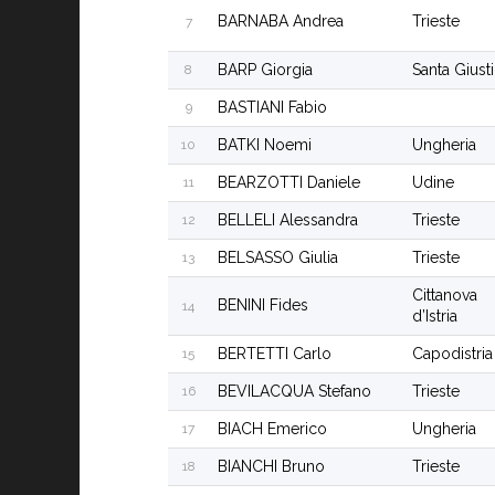
BARNABA Andrea
Trieste
7
BARP Giorgia
Santa Giust
8
BASTIANI Fabio
9
BATKI Noemi
Ungheria
10
BEARZOTTI Daniele
Udine
11
BELLELI Alessandra
Trieste
12
BELSASSO Giulia
Trieste
13
Cittanova
BENINI Fides
14
d’Istria
BERTETTI Carlo
Capodistria
15
BEVILACQUA Stefano
Trieste
16
BIACH Emerico
Ungheria
17
BIANCHI Bruno
Trieste
18