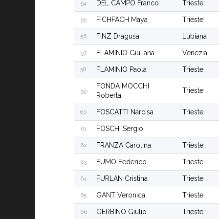
DEL CAMPO Franco
Trieste
54
FICHFACH Maya
Trieste
55
FINZ Dragusa
Lubiana
56
FLAMINIO Giuliana
Venezia
57
FLAMINIO Paola
Trieste
58
FONDA MOCCHI
Trieste
59
Roberta
FOSCATTI Narcisa
Trieste
60
FOSCHI Sergio
61
FRANZA Carolina
Trieste
62
FUMO Federico
Trieste
63
FURLAN Cristina
Trieste
64
GANT Veronica
Trieste
65
GERBINO Giulio
Trieste
66