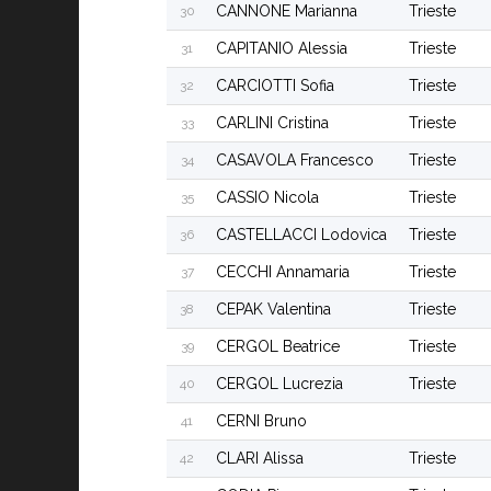
CANNONE Marianna
Trieste
30
CAPITANIO Alessia
Trieste
31
CARCIOTTI Sofia
Trieste
32
CARLINI Cristina
Trieste
33
CASAVOLA Francesco
Trieste
34
CASSIO Nicola
Trieste
35
CASTELLACCI Lodovica
Trieste
36
CECCHI Annamaria
Trieste
37
CEPAK Valentina
Trieste
38
CERGOL Beatrice
Trieste
39
CERGOL Lucrezia
Trieste
40
CERNI Bruno
41
CLARI Alissa
Trieste
42