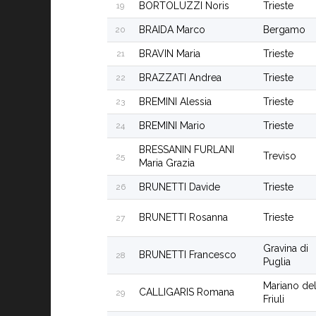
BORTOLUZZI Noris
Trieste
19
BRAIDA Marco
Bergamo
20
BRAVIN Maria
Trieste
21
BRAZZATI Andrea
Trieste
22
BREMINI Alessia
Trieste
23
BREMINI Mario
Trieste
24
BRESSANIN FURLANI
Treviso
25
Maria Grazia
BRUNETTI Davide
Trieste
26
BRUNETTI Rosanna
Trieste
27
Gravina di
BRUNETTI Francesco
28
Puglia
Mariano de
CALLIGARIS Romana
29
Friuli