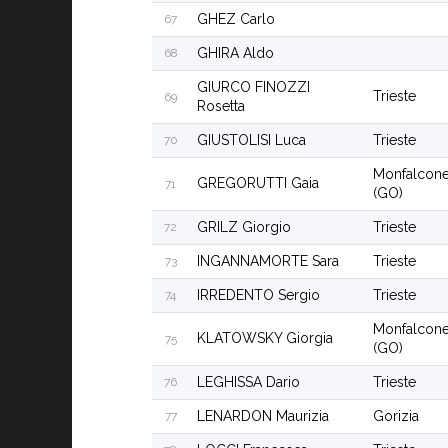
GHEZ Carlo
67
GHIRA Aldo
68
GIURCO FINOZZI
Trieste
69
Rosetta
GIUSTOLISI Luca
Trieste
70
Monfalcon
GREGORUTTI Gaia
71
(GO)
GRILZ Giorgio
Trieste
72
INGANNAMORTE Sara
Trieste
73
IRREDENTO Sergio
Trieste
74
Monfalcon
KLATOWSKY Giorgia
75
(GO)
LEGHISSA Dario
Trieste
76
LENARDON Maurizia
Gorizia
77