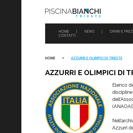
Skip
to
content
HOME
NEWS
ORARI E PREZ
CONTATTI
HOME
>
AZZURRI E OLIMPICI DI TRIESTE
AZZURRI E OLIMPICI DI T
Elenco deg
discipline
dell’Assoc
(ANAOAI)
Nell’archi
Azzurri de