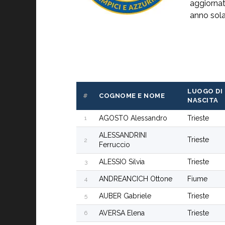
aggiornato
anno sola
LUOGO DI
COGNOME E NOME
#
NASCITA
AGOSTO Alessandro
Trieste
1
ALESSANDRINI
Trieste
2
Ferruccio
ALESSIO Silvia
Trieste
3
ANDREANCICH Ottone
Fiume
4
AUBER Gabriele
Trieste
5
AVERSA Elena
Trieste
6