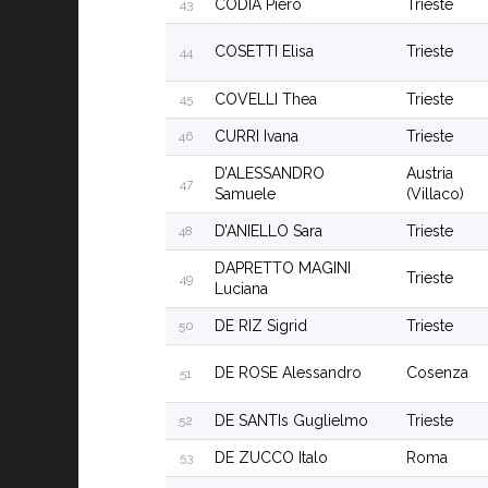
CODIA Piero
Trieste
43
COSETTI Elisa
Trieste
44
COVELLI Thea
Trieste
45
CURRI Ivana
Trieste
46
D’ALESSANDRO
Austria
47
Samuele
(Villaco)
D’ANIELLO Sara
Trieste
48
DAPRETTO MAGINI
Trieste
49
Luciana
DE RIZ Sigrid
Trieste
50
DE ROSE Alessandro
Cosenza
51
DE SANTIs Guglielmo
Trieste
52
DE ZUCCO Italo
Roma
53