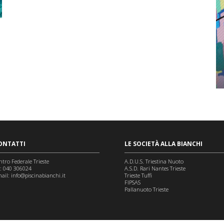
ONTATTI
LE SOCIETÀ ALLA BIANCHI
ntro Federale Trieste
A.D.U.S. Triestina Nuoto
l: 040 306024
A.S.D. Rari Nantes Trieste
ail:
info@piscinabianchi.it
Trieste Tuffi
FIPSAS
Pallanuoto Trieste