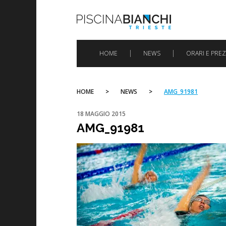
Skip
to
content
HOME
NEWS
ORARI E PREZ
HOME
>
NEWS
>
AMG_91981
18 MAGGIO 2015
AMG_91981