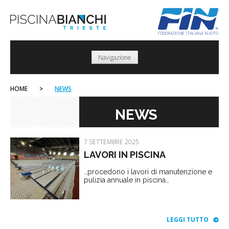
Skip
to
content
Navigazione
HOME
>
NEWS
NEWS
7 SETTEMBRE 2025
LAVORI IN PISCINA
…procedono i lavori di manutenzione e
pulizia annuale in piscina…
LEGGI TUTTO