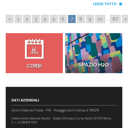
LEGGI TUTTO
«
1
2
3
4
5
6
7
8
9
10
...
67
»
SPAZIO H2O
CORSI
DATI AZIENDALI
Centro Federale Trieste - FIN - Passeggio Sant’Andrea, 8 TRIESTE
Federazione Italiana Nuoto - Stadio Olimpico Curva Nord, 00194 Roma
P. I.: 01384031009