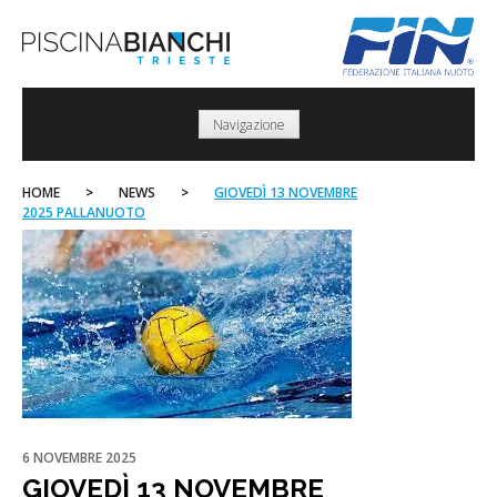
Skip
to
content
Navigazione
HOME
>
NEWS
>
GIOVEDÌ 13 NOVEMBRE
2025 PALLANUOTO
6 NOVEMBRE 2025
GIOVEDÌ 13 NOVEMBRE