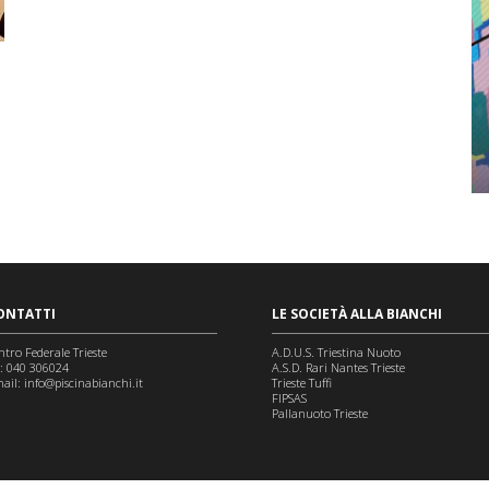
ONTATTI
LE SOCIETÀ ALLA BIANCHI
ntro Federale Trieste
A.D.U.S. Triestina Nuoto
l: 040 306024
A.S.D. Rari Nantes Trieste
ail:
info@piscinabianchi.it
Trieste Tuffi
FIPSAS
Pallanuoto Trieste