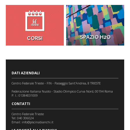
SPAZIO H2O
CORSI
DATI AZIENDALI
Centro Federale Trieste - FIN - Passeggio Sant’Andrea, 8 TRIESTE
Federazione Italiana Nuoto - Stadio Olimpico Curva Nord, 00194 Roma
P. I.: 01384031009
CONTATTI
Centro Federale Trieste
Tel: 040 306024
Email:
info@piscinabianchi.it