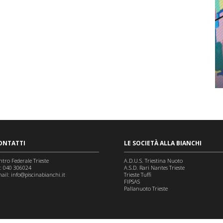
ONTATTI
LE SOCIETÀ ALLA BIANCHI
ntro Federale Trieste
A.D.U.S. Triestina Nuoto
l: 040 306024
A.S.D. Rari Nantes Trieste
ail:
info@piscinabianchi.it
Trieste Tuffi
FIPSAS
Pallanuoto Trieste