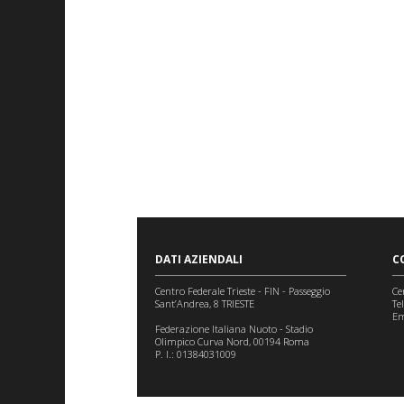
DATI AZIENDALI
C
Centro Federale Trieste - FIN - Passeggio
Ce
Sant’Andrea, 8 TRIESTE
Te
Em
Federazione Italiana Nuoto - Stadio
Olimpico Curva Nord, 00194 Roma
P. I.: 01384031009