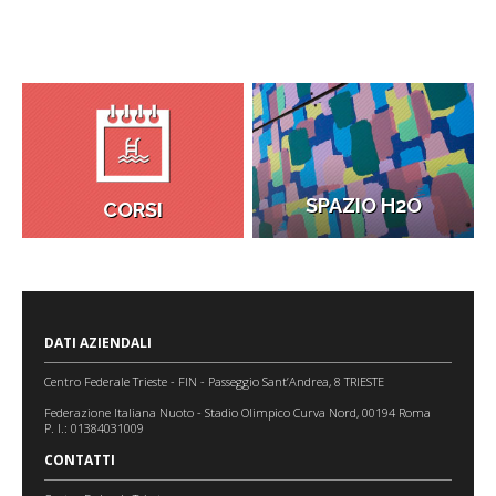
SPAZIO H2O
CORSI
DATI AZIENDALI
Centro Federale Trieste - FIN - Passeggio Sant’Andrea, 8 TRIESTE
Federazione Italiana Nuoto - Stadio Olimpico Curva Nord, 00194 Roma
P. I.: 01384031009
CONTATTI