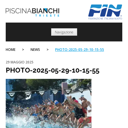
Skip
to
content
Navigazione
HOME
>
NEWS
>
PHOTO-2025-05-29-10-15-55
29 MAGGIO 2025
PHOTO-2025-05-29-10-15-55