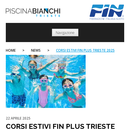
Skip
to
content
Navigazione
HOME
>
NEWS
>
CORSI ESTIVI FIN PLUS TRIESTE 2025
22 APRILE 2025
CORSI ESTIVI FIN PLUS TRIESTE