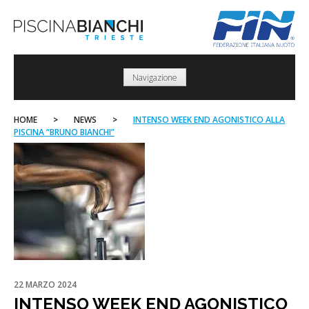
Skip
to
content
Navigazione
HOME
>
NEWS
>
INTENSO WEEK END AGONISTICO ALLA
PISCINA “BRUNO BIANCHI”
22 MARZO 2024
INTENSO WEEK END AGONISTICO