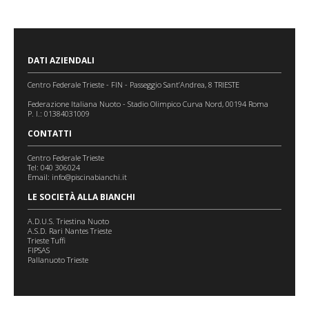
DATI AZIENDALI
Centro Federale Trieste - FIN - Passeggio Sant’Andrea, 8 TRIESTE
Federazione Italiana Nuoto - Stadio Olimpico Curva Nord, 00194 Roma
P. I.: 01384031009
CONTATTI
Centro Federale Trieste
Tel: 040 306024
Email:
info@piscinabianchi.it
LE SOCIETÀ ALLA BIANCHI
A.D.U.S. Triestina Nuoto
A.S.D. Rari Nantes Trieste
Trieste Tuffi
FIPSAS
Pallanuoto Trieste