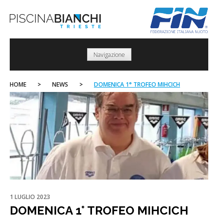
Skip
to
content
Navigazione
HOME
>
NEWS
>
DOMENICA 1° TROFEO MIHCICH
1 LUGLIO 2023
DOMENICA 1° TROFEO MIHCICH