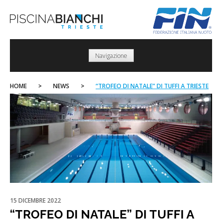
Skip
to
content
Navigazione
HOME
>
NEWS
>
“TROFEO DI NATALE” DI TUFFI A TRIESTE
15 DICEMBRE 2022
“TROFEO DI NATALE” DI TUFFI A