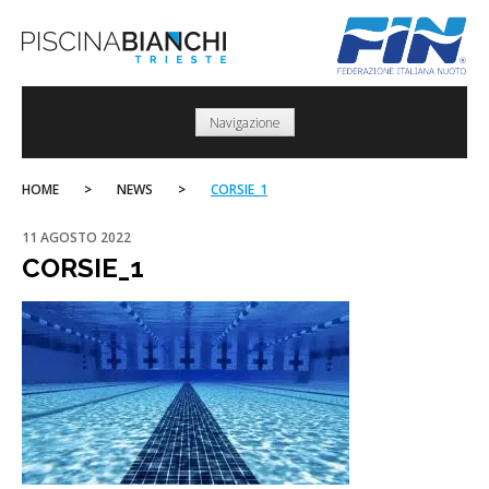
Skip
to
content
Navigazione
HOME
>
NEWS
>
CORSIE_1
11 AGOSTO 2022
CORSIE_1