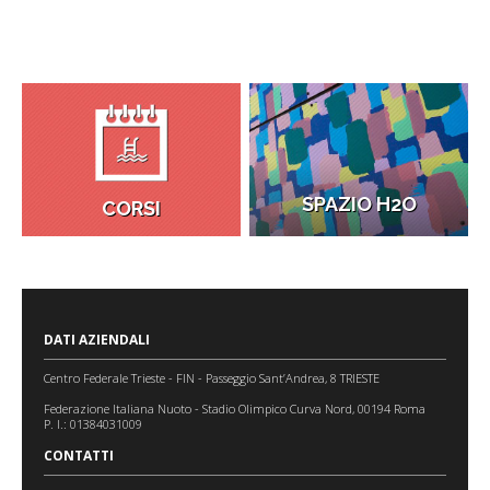
SPAZIO H2O
CORSI
DATI AZIENDALI
Centro Federale Trieste - FIN - Passeggio Sant’Andrea, 8 TRIESTE
Federazione Italiana Nuoto - Stadio Olimpico Curva Nord, 00194 Roma
P. I.: 01384031009
CONTATTI