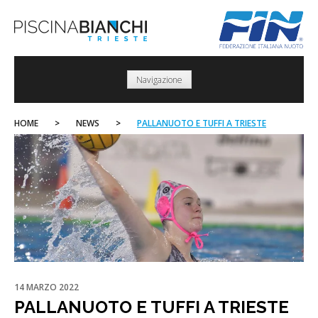
Skip
to
content
Navigazione
HOME
>
NEWS
>
PALLANUOTO E TUFFI A TRIESTE
14 MARZO 2022
PALLANUOTO E TUFFI A TRIESTE