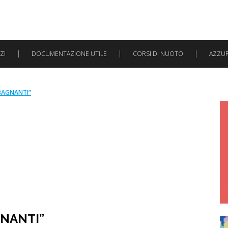
ZI
DOCUMENTAZIONE UTILE
CORSI DI NUOTO
AZZURR
BAGNANTI”
GNANTI”