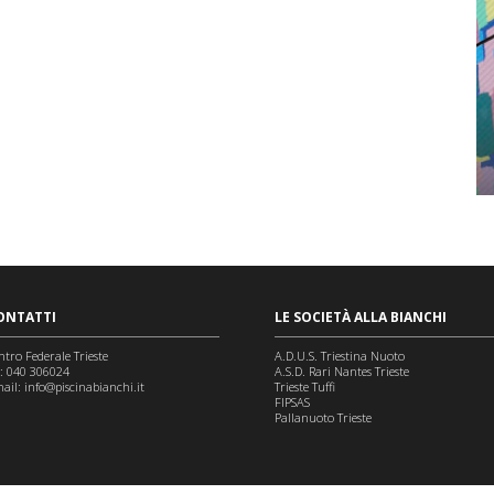
ONTATTI
LE SOCIETÀ ALLA BIANCHI
ntro Federale Trieste
A.D.U.S. Triestina Nuoto
l: 040 306024
A.S.D. Rari Nantes Trieste
ail:
info@piscinabianchi.it
Trieste Tuffi
FIPSAS
Pallanuoto Trieste