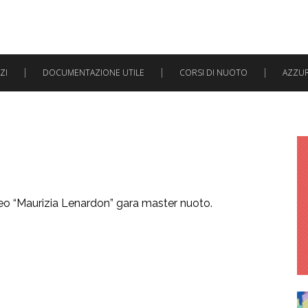
ZI
DOCUMENTAZIONE UTILE
CORSI DI NUOTO
AZZURR
ofeo “Maurizia Lenardon” gara master nuoto.