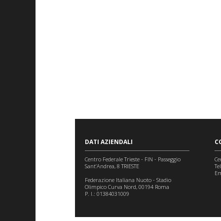
DATI AZIENDALI
C
Centro Federale Trieste - FIN - Passeggio
Ce
Sant’Andrea, 8 TRIESTE
Te
Em
Federazione Italiana Nuoto - Stadio
Olimpico Curva Nord, 00194 Roma
P. I.: 01384031009