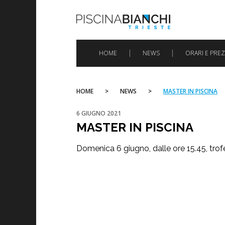
Skip
to
content
HOME
NEWS
ORARI E PREZ
HOME
>
NEWS
>
MASTER IN PISCINA
6 GIUGNO 2021
MASTER IN PISCINA
Domenica
6 giugno, dalle ore 15.45, tr