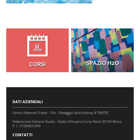
SPAZIO H2O
CORSI
DATI AZIENDALI
Centro Federale Trieste - FIN - Passeggio Sant’Andrea, 8 TRIESTE
Federazione Italiana Nuoto - Stadio Olimpico Curva Nord, 00194 Roma
P. I.: 01384031009
CONTATTI