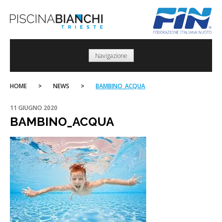
Skip
to
content
Navigazione
HOME
>
NEWS
>
BAMBINO_ACQUA
11 GIUGNO 2020
BAMBINO_ACQUA