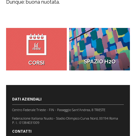
Dunque: buona nuotata.
SPAZIO H2O
CORSI
DATI AZIENDALI
Centro Federale Trieste - FIN - Passeggio Sant’Andrea, 8 TRIESTE
Federazione Italiana Nuoto - Stadio Olimpico Curva Nord, 00194 Roma
P. I.: 01384031009
CONTATTI