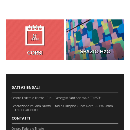
SPAZIO H2O
CORSI
DATI AZIENDALI
Centro Federale Trieste - FIN - Passeggio Sant’Andrea, 8 TRIESTE
Federazione Italiana Nuoto - Stadio Olimpico Curva Nord, 00194 Roma
P. I.: 01384031009
CONTATTI
Centro Federale Trieste