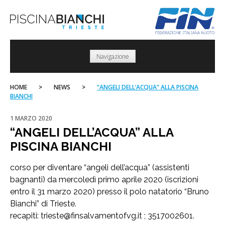
Skip
to
content
Navigazione
HOME
>
NEWS
>
“ANGELI DELL’ACQUA” ALLA PISCINA
BIANCHI
1 MARZO 2020
“ANGELI DELL’ACQUA” ALLA
PISCINA BIANCHI
corso per diventare “angeli dell’acqua” (assistenti
bagnanti) da mercoledì primo aprile 2020 (iscrizioni
entro il 31 marzo 2020) presso il polo natatorio “Bruno
Bianchi” di Trieste.
recapiti:
trieste@finsalvamentofvg.it
; 3517002601.