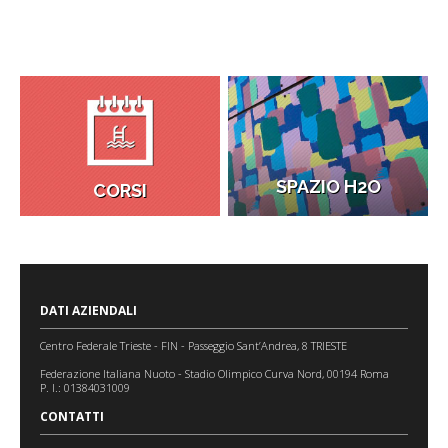
SPAZIO H2O
CORSI
DATI AZIENDALI
Centro Federale Trieste - FIN - Passeggio Sant’Andrea, 8 TRIESTE
Federazione Italiana Nuoto - Stadio Olimpico Curva Nord, 00194 Roma
P. I.: 01384031009
CONTATTI