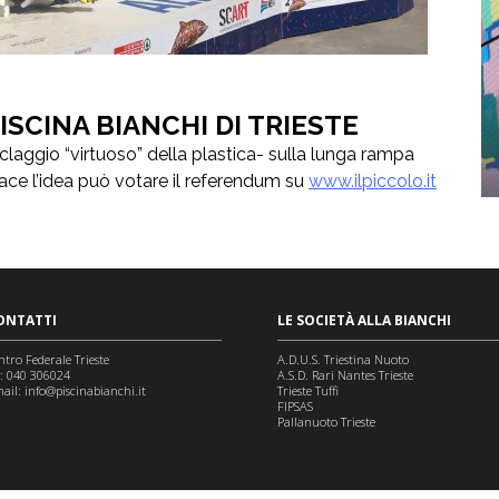
PISCINA BIANCHI DI TRIESTE
claggio “virtuoso” della plastica- sulla lunga rampa
piace l’idea può votare il referendum su
www.ilpiccolo.it
ONTATTI
LE SOCIETÀ ALLA BIANCHI
ntro Federale Trieste
A.D.U.S. Triestina Nuoto
l: 040 306024
A.S.D. Rari Nantes Trieste
ail:
info@piscinabianchi.it
Trieste Tuffi
FIPSAS
Pallanuoto Trieste