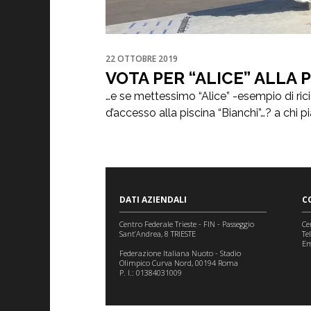
22 OTTOBRE 2019
VOTA PER “ALICE” ALLA 
…e se mettessimo “Alice” -esempio di rici
d’accesso alla piscina “Bianchi”…? a chi 
DATI AZIENDALI
C
Centro Federale Trieste - FIN - Passeggio
Ce
Sant’Andrea, 8 TRIESTE
Te
Em
Federazione Italiana Nuoto - Stadio
Olimpico Curva Nord, 00194 Roma
P. I.: 01384031009