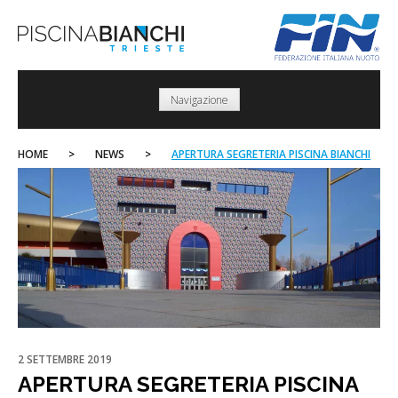
Skip
to
content
Navigazione
HOME
>
NEWS
>
APERTURA SEGRETERIA PISCINA BIANCHI
2 SETTEMBRE 2019
APERTURA SEGRETERIA PISCINA