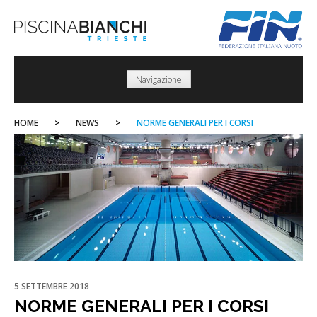
Skip
to
content
Navigazione
HOME
>
NEWS
>
NORME GENERALI PER I CORSI
5 SETTEMBRE 2018
NORME GENERALI PER I CORSI