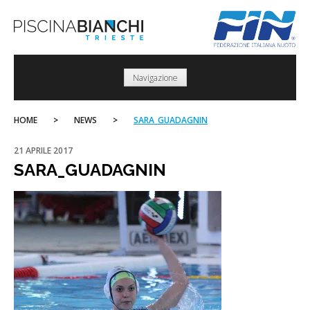
Skip
to
content
Navigazione
HOME
>
NEWS
>
SARA_GUADAGNIN
21 APRILE 2017
SARA_GUADAGNIN