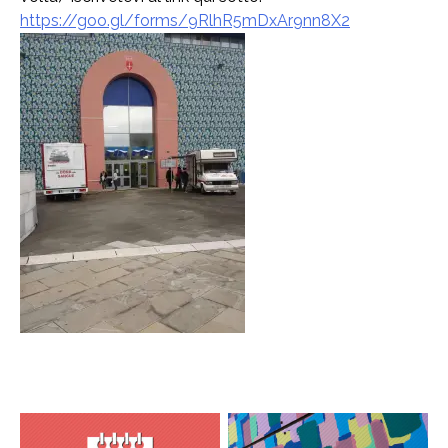
https://goo.gl/forms/
9RlhR5mDxAr9nn8X2