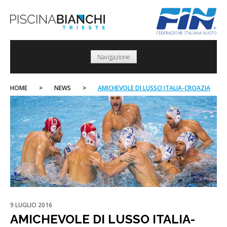
Skip
to
content
Navigazione
HOME
>
NEWS
>
AMICHEVOLE DI LUSSO ITALIA-CROAZIA
9 LUGLIO 2016
AMICHEVOLE DI LUSSO ITALIA-