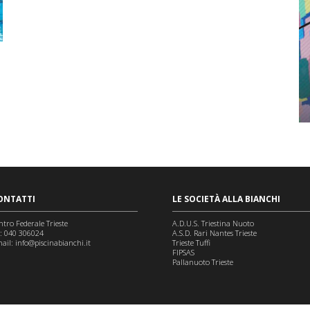
ONTATTI
LE SOCIETÀ ALLA BIANCHI
ntro Federale Trieste
A.D.U.S. Triestina Nuoto
l: 040 306024
A.S.D. Rari Nantes Trieste
ail:
info@piscinabianchi.it
Trieste Tuffi
FIPSAS
Pallanuoto Trieste