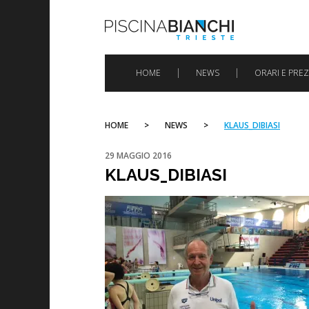
Skip
to
content
HOME
NEWS
ORARI E PREZ
HOME
>
NEWS
>
KLAUS_DIBIASI
29 MAGGIO 2016
KLAUS_DIBIASI