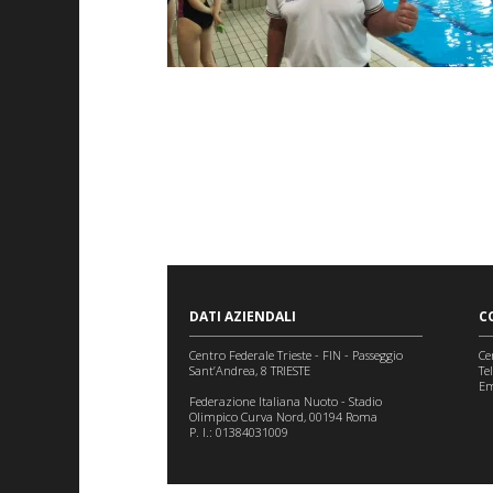
DATI AZIENDALI
C
Centro Federale Trieste - FIN - Passeggio
Ce
Sant’Andrea, 8 TRIESTE
Te
Em
Federazione Italiana Nuoto - Stadio
Olimpico Curva Nord, 00194 Roma
P. I.: 01384031009