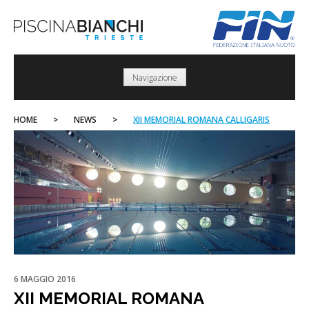
Skip
to
content
Navigazione
HOME
>
NEWS
>
XII MEMORIAL ROMANA CALLIGARIS
6 MAGGIO 2016
XII MEMORIAL ROMANA