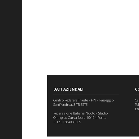
DATI AZIENDALI
C
Centro Federale Trieste - FIN - Passeggio
Ce
Sant’Andrea, 8 TRIESTE
Te
Em
Federazione Italiana Nuoto - Stadio
Olimpico Curva Nord, 00194 Roma
P. I.: 01384031009