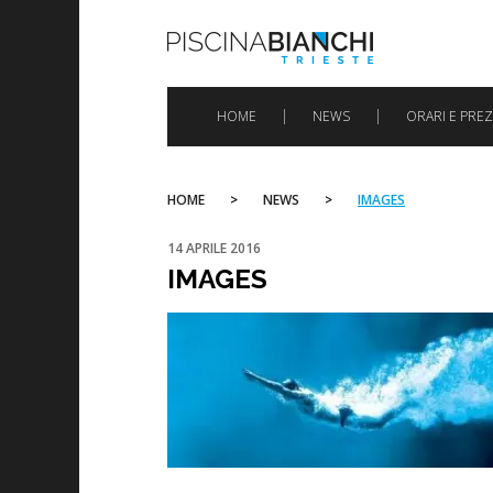
Skip
to
content
HOME
NEWS
ORARI E PREZ
HOME
>
NEWS
>
IMAGES
14 APRILE 2016
IMAGES