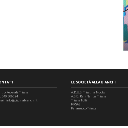
ONTATTI
LE SOCIETÀ ALLA BIANCHI
ntro Federale Trieste
A.D.U.S. Triestina Nuoto
l: 040 306024
A.S.D. Rari Nantes Trieste
ail:
info@piscinabianchi.it
Trieste Tuffi
FIPSAS
Pallanuoto Trieste