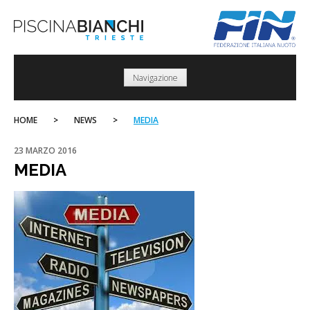
Skip
to
content
Navigazione
HOME
>
NEWS
>
MEDIA
23 MARZO 2016
MEDIA