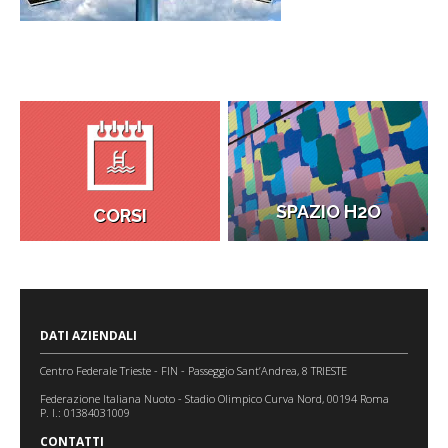
SPAZIO H2O
CORSI
DATI AZIENDALI
Centro Federale Trieste - FIN - Passeggio Sant’Andrea, 8 TRIESTE
Federazione Italiana Nuoto - Stadio Olimpico Curva Nord, 00194 Roma
P. I.: 01384031009
CONTATTI