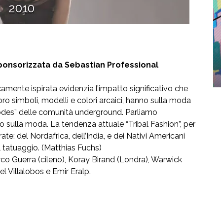
ponsorizzata da Sebastian Professional
amente ispirata evidenzia l’impatto significativo che
 loro simboli, modelli e colori arcaici, hanno sulla moda
 codes” delle comunità underground. Parliamo
nno sulla moda. La tendenza attuale “Tribal Fashion”, per
rate: del Nordafrica, dell’India, e dei Nativi Americani
l tatuaggio. (Matthias Fuchs)
rco Guerra (cileno), Koray Birand (Londra), Warwick
l Villalobos e Emir Eralp.